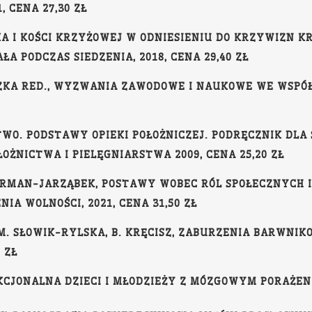
 CENA 27,30 ZŁ
KA I KOŚCI KRZYŻOWEJ W ODNIESIENIU DO KRZYWIZN K
A PODCZAS SIEDZENIA, 2018, CENA 29,40 ZŁ
RASZKA RED., WYZWANIA ZAWODOWE I NAUKOWE WE WSPÓŁ
TWO. PODSTAWY OPIEKI POŁOŻNICZEJ. PODRĘCZNIK DLA
ŻNICTWA I PIELĘGNIARSTWA 2009, CENA 25,20 ZŁ
AURMAN-JARZĄBEK, POSTAWY WOBEC RÓL SPOŁECZNYCH I
A WOLNOŚCI, 2021, CENA 31,50 ZŁ
M. SŁOWIK-RYLSKA, B. KRĘCISZ, ZABURZENIA BARWNIK
 ZŁ
CJONALNA DZIECI I MŁODZIEŻY Z MÓZGOWYM PORAŻENIE