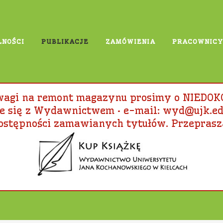
LNOŚCI
PUBLIKACJE
ZAMÓWIENIA
PRACOWNICY
DROWIU
uwagi na remont magazynu prosimy o NIEDO
 się z Wydawnictwem • e-mail: wyd@ujk.edu.p
ostępności zamawianych tytułów. Przeprasz