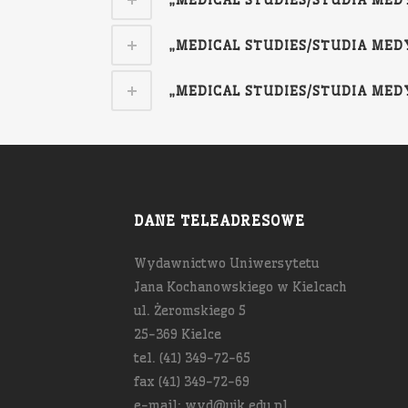
„MEDICAL STUDIES/STUDIA MEDYCZ
„MEDICAL STUDIES/STUDIA MEDYCZ
„MEDICAL STUDIES/STUDIA MEDYCZ
DANE TELEADRESOWE
Wydawnictwo Uniwersytetu
Jana Kochanowskiego w Kielcach
ul. Żeromskiego 5
25-369 Kielce
tel. (41) 349-72-65
fax (41) 349-72-69
e-mail: wyd@ujk.edu.pl