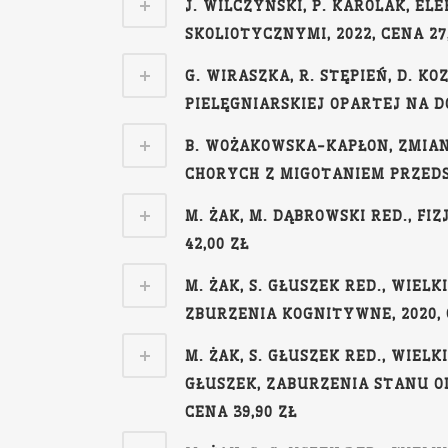
J. WILCZYŃSKI, P. KAROLAK, 
SKOLIOTYCZNYMI, 2022, CENA 27
G. WIRASZKA, R. STĘPIEŃ, D. 
PIELĘGNIARSKIEJ OPARTEJ NA DO
B. WOŻAKOWSKA-KAPŁON, ZMIA
CHORYCH Z MIGOTANIEM PRZEDSIO
M. ŻAK, M. DĄBROWSKI RED., F
42,00 ZŁ
M. ŻAK, S. GŁUSZEK RED., WIELK
ZBURZENIA KOGNITYWNE, 2020, 
M. ŻAK, S. GŁUSZEK RED., WIELK
GŁUSZEK, ZABURZENIA STANU O
CENA 39,90 ZŁ