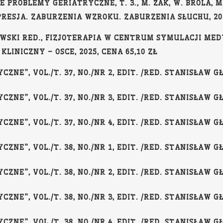
IE PROBLEMY GERIATRYCZNE, T. 3., M. ŻAK, W. BROLA, 
EPRESJA. ZABURZENIA WZROKU. ZABURZENIA SŁUCHU, 202
ROWSKI RED., FIZJOTERAPIA W CENTRUM SYMULACJI M
NICZNY – OSCE, 2025, CENA 65,10 ZŁ
NE”, VOL./T. 37, NO./NR 2, EDIT. /RED. STANISŁAW GŁ
NE”, VOL./T. 37, NO./NR 3, EDIT. /RED. STANISŁAW GŁ
NE”, VOL./T. 37, NO./NR 4, EDIT. /RED. STANISŁAW GŁ
NE”, VOL./T. 38, NO./NR 1, EDIT. /RED. STANISŁAW GŁ
NE”, VOL./T. 38, NO./NR 2, EDIT. /RED. STANISŁAW GŁ
NE”, VOL./T. 38, NO./NR 3, EDIT. /RED. STANISŁAW GŁ
NE”, VOL./T. 38, NO./NR 4, EDIT. /RED. STANISŁAW GŁ