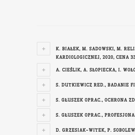
K. BIAŁEK, M. SADOWSKI, M. R
KARDIOLOGICZNEJ, 2020, CENA 33
A. CIEŚLIK, A. SŁOPIECKA, I. W
S. DUTKIEWICZ RED., BADANIE F
S. GŁUSZEK OPRAC., OCHRONA Z
S. GŁUSZEK OPRAC., PROFESJON
D. GRZESIAK-WITEK, P. SOBOL