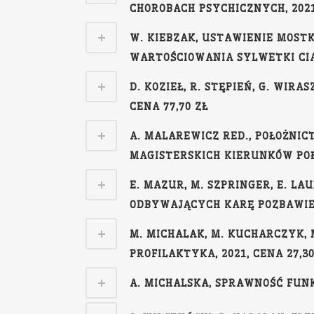
CHOROBACH PSYCHICZNYCH, 2021,
W. KIEBZAK, USTAWIENIE MOST
WARTOŚCIOWANIA SYLWETKI CIAŁ
D. KOZIEŁ, R. STĘPIEŃ, G. WI
CENA 77,70 ZŁ
A. MALAREWICZ RED., POŁOŻNIC
MAGISTERSKICH KIERUNKÓW POŁO
E. MAZUR, M. SZPRINGER, E. L
ODBYWAJĄCYCH KARĘ POZBAWIENI
M. MICHALAK, M. KUCHARCZYK, 
PROFILAKTYKA, 2021, CENA 27,30
A. MICHALSKA, SPRAWNOŚĆ FUNK