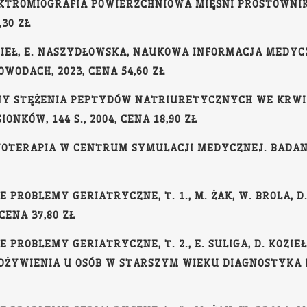
ELEKTROMIOGRAFIA POWIERZCHNIOWA MIĘŚNI PROSTOWNI
,30 ZŁ
KOZIEŁ, E. NASZYDŁOWSKA, NAUKOWA INFORMACJA MEDY
WODACH, 2023, CENA 54,60 ZŁ
NY STĘŻENIA PEPTYDÓW NATRIURETYCZNYCH WE KRWI 
NKÓW, 144 S., 2004, CENA 18,90 ZŁ
IZJOTERAPIA W CENTRUM SYMULACJI MEDYCZNEJ. BADAN
IE PROBLEMY GERIATRYCZNE, T. 1., M. ŻAK, W. BROLA, 
CENA 37,80 ZŁ
IE PROBLEMY GERIATRYCZNE, T. 2., E. SULIGA, D. KOZIEŁ
DŻYWIENIA U OSÓB W STARSZYM WIEKU DIAGNOSTYKA I