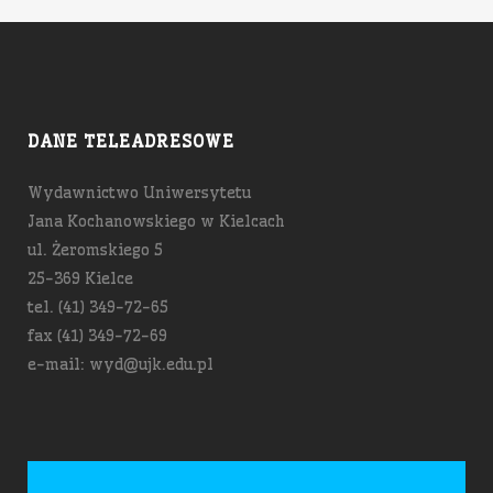
DANE TELEADRESOWE
Wydawnictwo Uniwersytetu
Jana Kochanowskiego w Kielcach
ul. Żeromskiego 5
25-369 Kielce
tel. (41) 349-72-65
fax (41) 349-72-69
e-mail: wyd@ujk.edu.pl