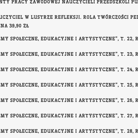
TY PRACY ZAWODOWEJ NAUCZYCIELI PRZEDSZKOLI PUBL
NAUCZYCIEL W LUSTRZE REFLEKSJI. ROLA TWÓRCZOŚCI P
NA 39,90 ZŁ
Y SPOŁECZNE, EDUKACYJNE I ARTYSTYCZNE", T. 22, RED
Y SPOŁECZNE, EDUKACYJNE I ARTYSTYCZNE”, T. 23, RED
Y SPOŁECZNE, EDUKACYJNE I ARTYSTYCZNE”, T. 24, RED
Y SPOŁECZNE, EDUKACYJNE I ARTYSTYCZNE”, T. 25, RED
Y SPOŁECZNE, EDUKACYJNE I ARTYSTYCZNE”, T. 26, RED
Y SPOŁECZNE, EDUKACYJNE I ARTYSTYCZNE”, T. 27, RED
Y SPOŁECZNE, EDUKACYJNE I ARTYSTYCZNE”, T. 28, RED