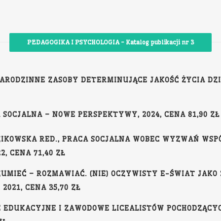
PEDAGOGIKA I PSYCHOLOGIA - Katalog publikacji nr 3
ZARODZINNE ZASOBY DETERMINUJĄCE JAKOŚĆ ŻYCIA DZI
 SOCJALNA – NOWE PERSPEKTYWY, 2024, CENA 81,90 ZŁ
DZIKOWSKA RED., PRACA SOCJALNA WOBEC WYZWAŃ WSP
, CENA 71,40 ZŁ
UMIEĆ – ROZMAWIAĆ. (NIE) OCZYWISTY E-ŚWIAT JAKO
021, CENA 35,70 ZŁ
E EDUKACYJNE I ZAWODOWE LICEALISTÓW POCHODZĄCY