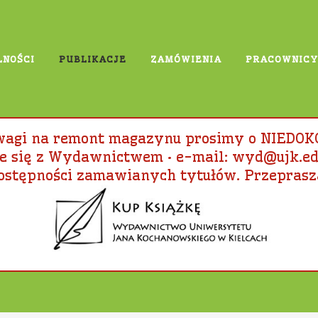
LNOŚCI
PUBLIKACJE
ZAMÓWIENIA
PRACOWNICY
IA – KATALOG PUBLIKACJI NR 3
uwagi na remont magazynu prosimy o NIEDO
 się z Wydawnictwem • e-mail: wyd@ujk.edu.p
ostępności zamawianych tytułów. Przeprasz