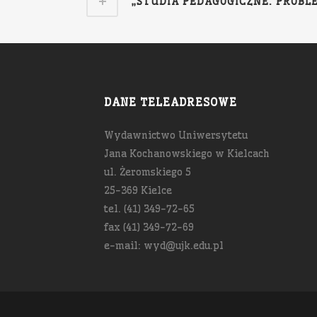
„STUDIA PEDAGOGICZNE. PROBLEM
DANE TELEADRESOWE
Wydawnictwo Uniwersytetu
Jana Kochanowskiego w Kielcach
ul. Żeromskiego 5
25-369 Kielce
tel. (41) 349-72-65
fax (41) 349-72-69
e-mail: wyd@ujk.edu.pl