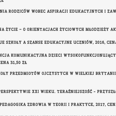
ZŁ
NIA RODZICÓW WOBEC ASPIRACJI EDUKACYJNYCH I ZAW
A ŻYCIE – O ORIENTACJACH ŻYCIOWYCH MŁODZIEŻY AKAD
JE SZKOŁY A SZANSE EDUKACYJNE UCZNIÓW, 2016, CENA
TENCJA KOMUNIKACYJNA DZIECI WYSOKOFUNKCJONUJĄC
ENA 31,50 ZŁ
KOŁY PRZEDMIOTÓW OJCZYSTYCH W WIELKIEJ BRYTANII 
PERSPEKTYWIE XXI WIEKU. TERAŹNIEJSZOŚĆ - PRZYSZŁOŚĆ
 PEDAGOGIKA ZDROWIA W TEORII I PRAKTYCE, 2017, CENA