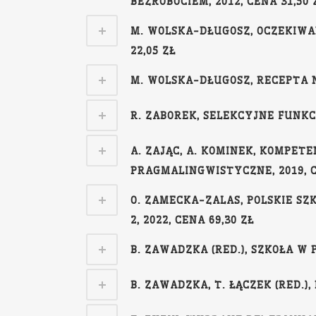
BEZROBOCIEM, 2012, CENA 31,50 
M. WOLSKA-DŁUGOSZ, OCZEKIWA
22,05 ZŁ
M. WOLSKA-DŁUGOSZ, RECEPTA N
R. ZABOREK, SELEKCYJNE FUNKC
A. ZAJĄC, A. KOMINEK, KOMPE
PRAGMALINGWISTYCZNE, 2019, C
O. ZAMECKA-ZALAS, POLSKIE SZ
2, 2022, CENA 69,30 ZŁ
B. ZAWADZKA (RED.), SZKOŁA W 
B. ZAWADZKA, T. ŁĄCZEK (RED.),