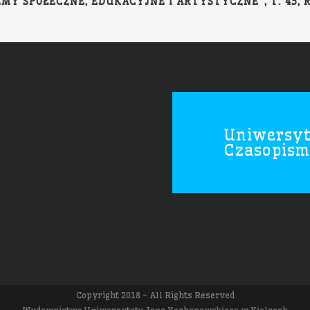
Y SPOŁECZNE, EDUKACYJNE I ARTYSTYCZNE”, T. 45, RED
Uniwersyt
Czasopism
Copyright 2018 - All Rights Reserved