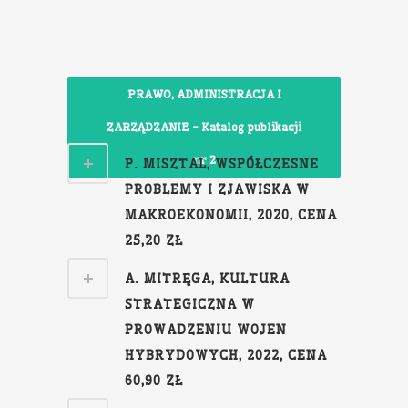
PRAWO, ADMINISTRACJA I
ZARZĄDZANIE - Katalog publikacji
nr 2
P. MISZTAL, WSPÓŁCZESNE
PROBLEMY I ZJAWISKA W
MAKROEKONOMII, 2020, CENA
25,20 ZŁ
A. MITRĘGA, KULTURA
STRATEGICZNA W
PROWADZENIU WOJEN
HYBRYDOWYCH, 2022, CENA
60,90 ZŁ