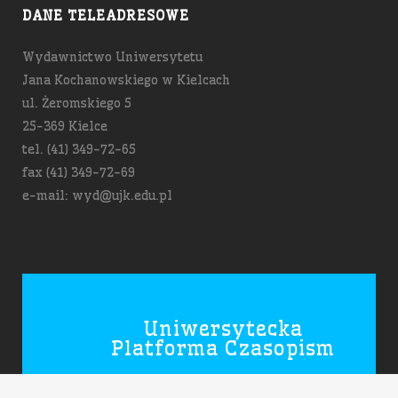
DANE TELEADRESOWE
Wydawnictwo Uniwersytetu
Jana Kochanowskiego w Kielcach
ul. Żeromskiego 5
25-369 Kielce
tel. (41) 349-72-65
fax (41) 349-72-69
e-mail: wyd@ujk.edu.pl
Uniwersytecka
Platforma Czasopism